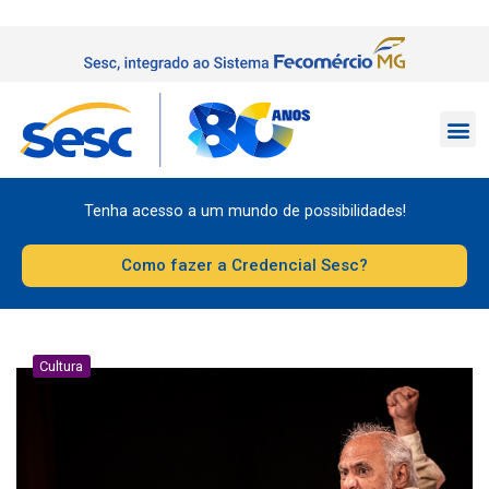
Tenha acesso a um mundo de possibilidades!
Como fazer a Credencial Sesc?
Cultura