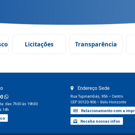
sco
Licitações
Transparência
to
Endereço Sede
00
Rua Tupinambás, 956 – Centro
CEP 30120-906 – Belo Horizonte
ta: das 7h30 às 19h30
s 14h
Relacionamento com a imp
sco
Receba nossas infos