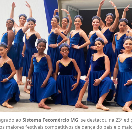
tegrado ao
Sistema Fecomércio MG
, se destacou na 23ª ed
os maiores festivais competitivos de dança do país e o mai