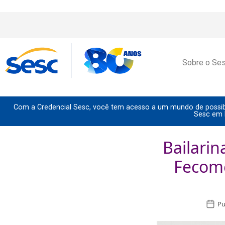
Sobre o Se
Com a Credencial Sesc, você tem acesso a um mundo de possibi
Sesc em 
Bailarin
Fecomé
Pu