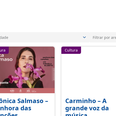
ura
Cultura
nica Salmaso –
Carminho – A
nhora das
grande voz da
anções
música