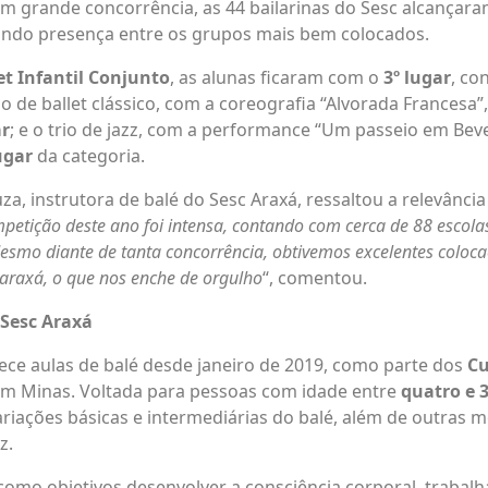
m grande concorrência, as 44 bailarinas do Sesc alcançara
ando presença entre os grupos mais bem colocados.
et Infantil Conjunto
, as alunas ficaram com o
3º lugar
, co
uo de ballet clássico, com a coreografia “Alvorada Francesa
ar
; e o trio de jazz, com a performance “Um passeio em Bever
ugar
da categoria.
za, instrutora de balé do Sesc Araxá, ressaltou a relevânci
petição deste ano foi intensa, contando com cerca de 88 escol
Mesmo diante de tanta concorrência, obtivemos excelentes coloc
araxá, o que nos enche de orgulho
“, comentou.
 Sesc Araxá
ece aulas de balé desde janeiro de 2019, como parte dos
Cu
m Minas. Voltada para pessoas com idade entre
quatro e 
ariações básicas e intermediárias do balé, além de outras 
z.
mo objetivos desenvolver a consciência corporal, trabalh