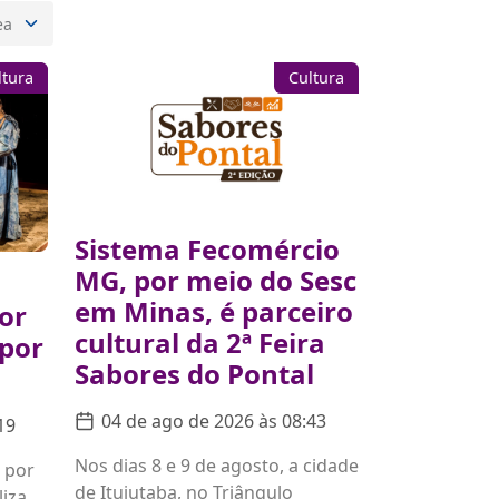
ltura
Cultura
Sistema Fecomércio
MG, por meio do Sesc
em Minas, é parceiro
or
cultural da 2ª Feira
 por
Sabores do Pontal
04 de ago de 2026 às 08:43
19
Nos dias 8 e 9 de agosto, a cidade
 por
de Ituiutaba, no Triângulo
liza