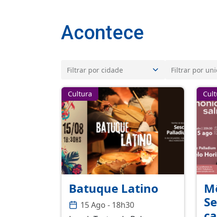
Acontece
Cultura
Cult
Batuque Latino
Mô
Se
15 Ago - 18h30
c