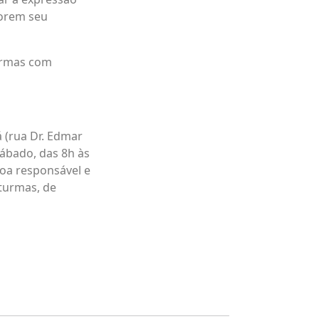
lorem seu
turmas com
 (rua Dr. Edmar
sábado, das 8h às
soa responsável e
 turmas, de