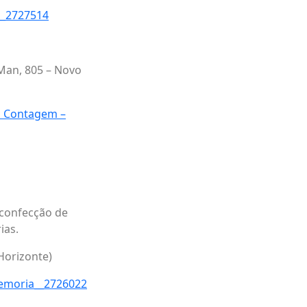
__2727514
Man, 805 – Novo
m Contagem –
a confecção de
ias.
 Horizonte)
memoria__2726022