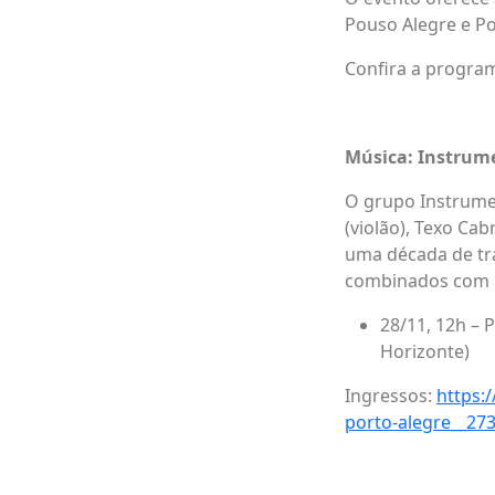
Pouso Alegre e Po
Confira a progra
Música: Instrume
O grupo Instrume
(violão), Texo Cab
uma década de tra
combinados com in
28/11, 12h – 
Horizonte)
Ingressos:
https:
porto-alegre__27