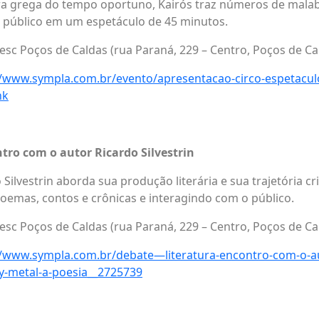
ra grega do tempo oportuno, Kairós traz números de malab
 público em um espetáculo de 45 minutos.
Sesc Poços de Caldas (rua Paraná, 229 – Centro, Poços de Ca
//www.sympla.com.br/evento/apresentacao-circo-espetacul
nk
ntro com o autor Ricardo Silvestrin
 Silvestrin aborda sua produção literária e sua trajetória cri
emas, contos e crônicas e interagindo com o público.
Sesc Poços de Caldas (rua Paraná, 229 – Centro, Poços de Ca
//www.sympla.com.br/debate—literatura-encontro-com-o-au
vy-metal-a-poesia__2725739