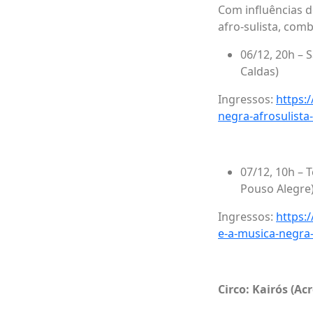
Com influências d
afro-sulista, com
06/12, 20h – 
Caldas)
Ingressos:
https:
negra-afrosulist
07/12, 10h – 
Pouso Alegre
Ingressos:
https:
e-a-musica-negra
Circo: Kairós (Ac