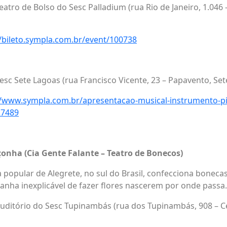
eatro de Bolso do Sesc Palladium (rua Rio de Janeiro, 1.046 
//bileto.sympla.com.br/event/100738
Sesc Sete Lagoas (rua Francisco Vicente, 23 – Papavento, Se
//www.sympla.com.br/apresentacao-musical-instrumento-p
27489
çonha (Cia Gente Falante – Teatro de Bonecos)
a popular de Alegrete, no sul do Brasil, confecciona boneca
anha inexplicável de fazer flores nascerem por onde passa.
Auditório do Sesc Tupinambás (rua dos Tupinambás, 908 – C