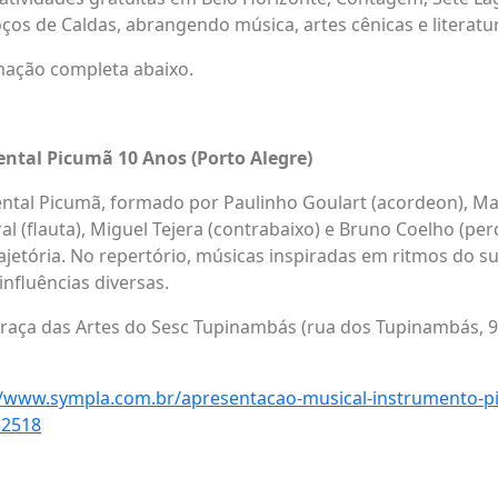
ços de Caldas, abrangendo música, artes cênicas e literatu
mação completa abaixo.
ntal Picumã 10 Anos (Porto Alegre)
ntal Picumã, formado por Paulinho Goulart (acordeo
n
), M
ral (flauta), Miguel Tejera (contrabaixo) e Bruno Coelho (per
jetória. No repertório, músicas inspiradas em ritmos do su
fluências diversas.
Praça das Artes do Sesc Tupinambás (rua dos Tupinambás, 9
//www.sympla.com.br/apresentacao-musical-instrumento-p
32518