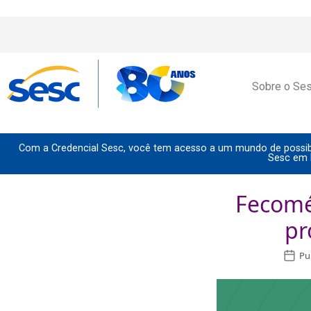
Sobre o Se
Com a Credencial Sesc, você tem acesso a um mundo de possibi
Sesc em 
Fecomé
pr
Pu