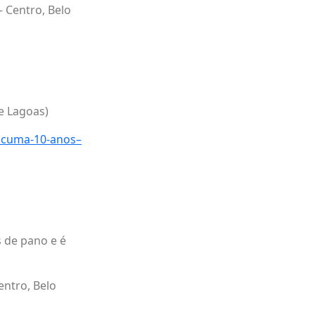
– Centro, Belo
te Lagoas)
icuma-10-anos–
s de pano e é
entro, Belo