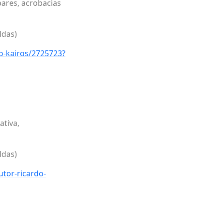
ares, acrobacias
ldas)
o-kairos/2725723?
ativa,
ldas)
tor-ricardo-