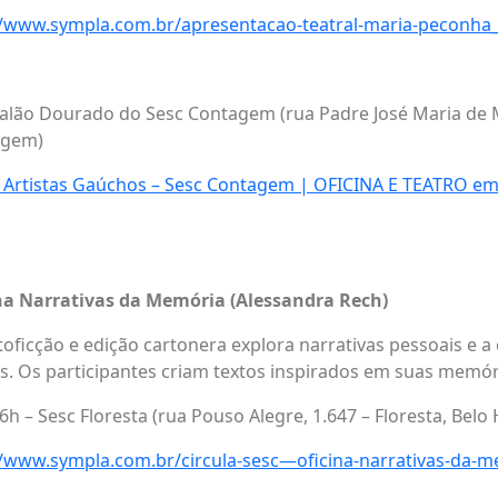
//www.sympla.com.br/apresentacao-teatral-maria-peconha
Salão Dourado do Sesc Contagem (rua Padre José Maria de 
agem)
a Artistas Gaúchos – Sesc Contagem | OFICINA E TEATRO e
ina Narrativas da Memória (Alessandra Rech)
utoficção e edição cartonera explora narrativas pessoais e 
os. Os participantes criam textos inspirados em suas memór
6h – Sesc Floresta (rua Pouso Alegre, 1.647 – Floresta, Belo
//www.sympla.com.br/circula-sesc—oficina-narrativas-da-