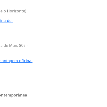
Belo Horizonte)
ina-de-
ia de Man, 805 –
-contagem-oficina-
 Contemporânea