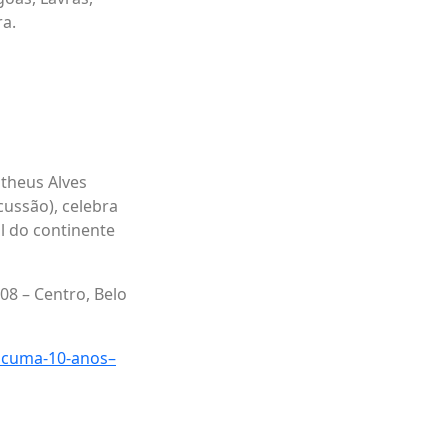
ra.
atheus Alves
cussão), celebra
l do continente
08 – Centro, Belo
icuma-10-anos–