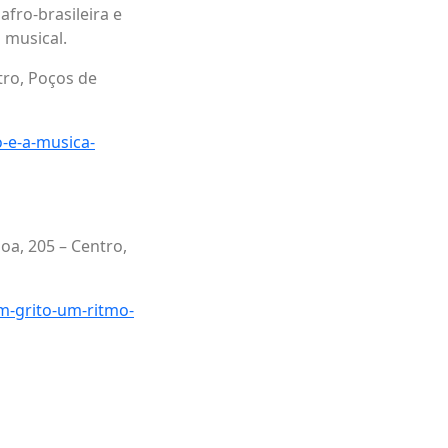
fro-brasileira e
 musical.
tro, Poços de
-e-a-musica-
boa, 205 – Centro,
-grito-um-ritmo-