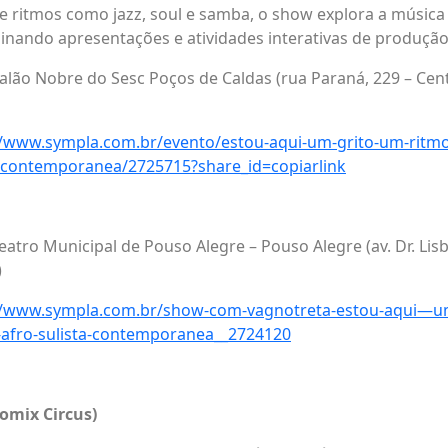
e ritmos como jazz, soul e samba, o show explora a música a
binando apresentações e atividades interativas de produção
Salão Nobre do Sesc Poços de Caldas (rua Paraná, 229 – Cen
//www.sympla.com.br/evento/estou-aqui-um-grito-um-ritmo
a-contemporanea/2725715?share_id=copiarlink
Teatro Municipal de Pouso Alegre – Pouso Alegre (av. Dr. Lis
)
//www.sympla.com.br/show-com-vagnotreta-estou-aqui—um
-afro-sulista-contemporanea__2724120
romix Circus)