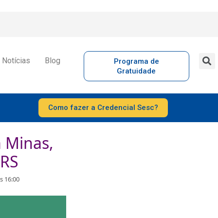
Notícias
Blog
Programa de
Gratuidade
Como fazer a Credencial Sesc?
 Minas,
 RS
s 16:00