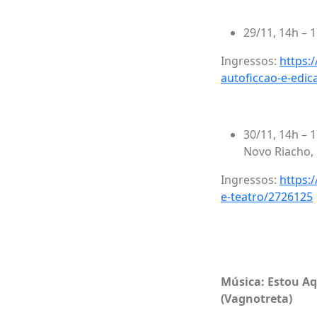
29/11, 14h – 
Ingressos:
https:
autoficcao-e-edic
30/11, 14h – 
Novo Riacho,
Ingressos:
https:
e-teatro/2726125
Música: Estou A
(Vagnotreta)