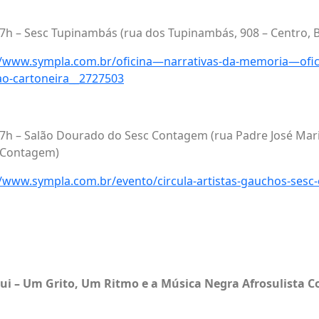
17h – Sesc Tupinambás (rua dos Tupinambás, 908 – Centro, 
//www.sympla.com.br/oficina—narrativas-da-memoria—ofic
ao-cartoneira__2727503
17h – Salão Dourado do Sesc Contagem (rua Padre José Mar
 Contagem)
//www.sympla.com.br/evento/circula-artistas-gauchos-sesc
qui – Um Grito, Um Ritmo e a Música Negra Afrosulista