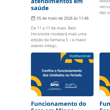
atendimentos em
utili
saúde
recru
das va
05 de maio de 2026 às 11:46
De 11 a 17 de maio, Belo
Horizonte receberá mais uma
edição da Semana S – o maior
evento integr...
Institucional
Funcionamento do
Fun