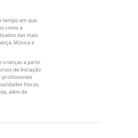
smo tempo em que
es como a
dizados das mais
Dança, Música e
 crianças a partir
ursos de Iniciação
r profissionais
acidades físicas,
ida, além de