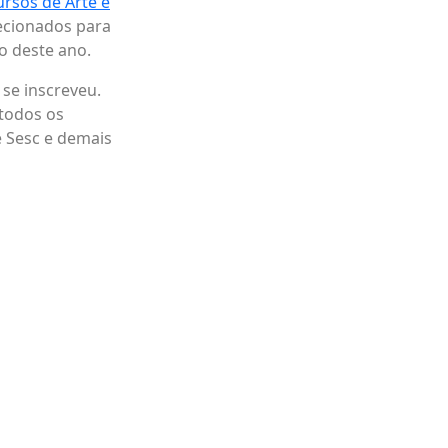
ursos de Arte e
lecionados para
o deste ano.
 se inscreveu.
todos os
e Sesc e demais