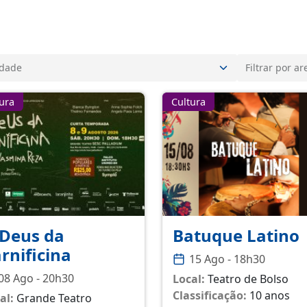
ura
Cultura
Deus da
Batuque Latino
rnificina
15 Ago - 18h30
08 Ago - 20h30
Local:
Teatro de Bolso
Classificação:
10 anos
al:
Grande Teatro