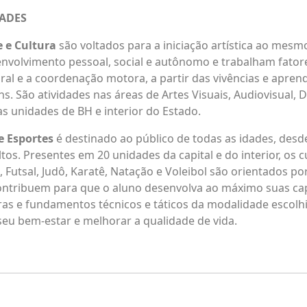
DADES
e e Cultura
são voltados para a iniciação artística ao me
volvimento pessoal, social e autônomo e trabalham fator
ral e a coordenação motora, a partir das vivências e apren
s. São atividades nas áreas de Artes Visuais, Audiovisual, 
as unidades de BH e interior do Estado.
e Esportes
é destinado ao público de todas as idades, desde
tos. Presentes em 20 unidades da capital e do interior, os c
, Futsal, Judô, Karatê, Natação e Voleibol são orientados po
ontribuem para que o aluno desenvolva ao máximo suas cap
as e fundamentos técnicos e táticos da modalidade escolh
seu bem-estar e melhorar a qualidade de vida.