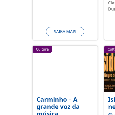
Cla
Du
SAIBA MAIS
Cultura
Cult
Carminho – A
Is
grande voz da
ne
música