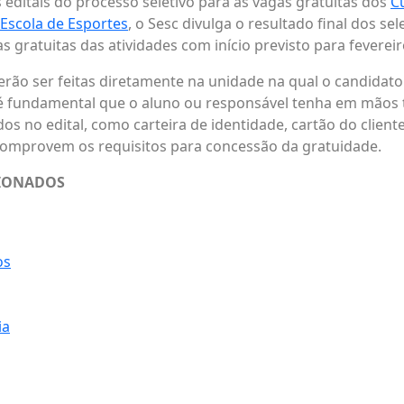
editais do processo seletivo para as vagas gratuitas dos
C
 Escola de Esportes
, o Sesc divulga o resultado final dos se
s gratuitas das atividades com início previsto para fevereir
erão ser feitas diretamente na unidade na qual o candidato
 fundamental que o aluno ou responsável tenha em mãos 
os no edital, como carteira de identidade, cartão do client
comprovem os requisitos para concessão da gratuidade.
CIONADOS
os
ia