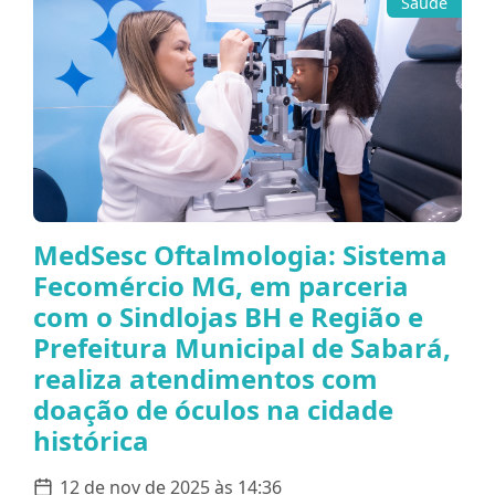
Saúde
MedSesc Oftalmologia: Sistema
Fecomércio MG, em parceria
com o Sindlojas BH e Região e
Prefeitura Municipal de Sabará,
realiza atendimentos com
doação de óculos na cidade
histórica
12 de nov de 2025 às 14:36