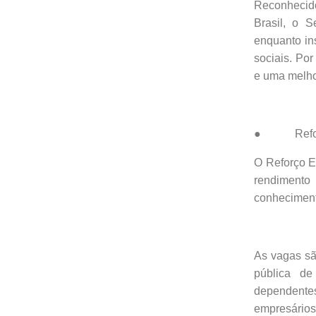
Reconhecido 
Brasil, o 
enquanto in
sociais. Por
e uma melho
● Reforç
O Reforço E
rendimento
conheciment
As vagas sã
pública de 
dependentes
empresário