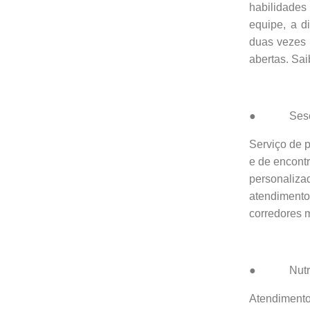
habilidades
equipe, a d
duas vezes 
abertas. Sai
● Sesc Fit
Serviço de 
e de encontr
personaliz
atendimento 
corredores m
● Nutriçã
Atendimento