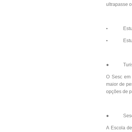
ultrapasse o
• Estudan
• Estudan
● Turism
O Sesc em M
maior de pe
opções de pa
● Sesc Esc
A Escola de