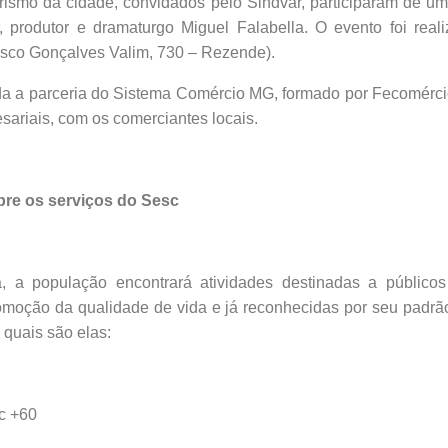
urismo da cidade, convidados pelo Sindvar, participaram de um
r, produtor e dramaturgo Miguel Falabella. O evento foi rea
isco Gonçalves Valim, 730 – Rezende).
nda a parceria do Sistema Comércio MG, formado por Fecomérc
sariais, com os comerciantes locais.
re os serviços do Sesc
 a população encontrará atividades destinadas a públicos
romoção da qualidade de vida e já reconhecidas por seu padrã
 quais são elas:
+60