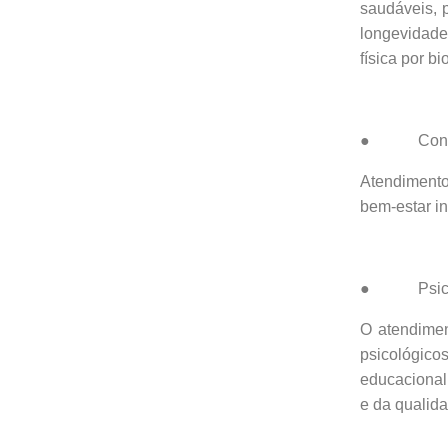
saudáveis, 
longevidade
física por b
● Consulta
Atendimento
bem-estar i
● Psico
O atendiment
psicológico
educacional
e da qualid