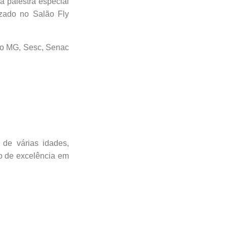
a palestra especial
lizado no Salão Fly
io MG, Sesc, Senac
 de várias idades,
o de excelência em