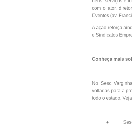
bens, serviços e t
com o ator, direto
Eventos (av. Franc
A ação reforça ai
e Sindicatos Empre
Conheça mais sob
No Sesc Varginha,
voltadas para a p
todo o estado. Veja
● Sesc 