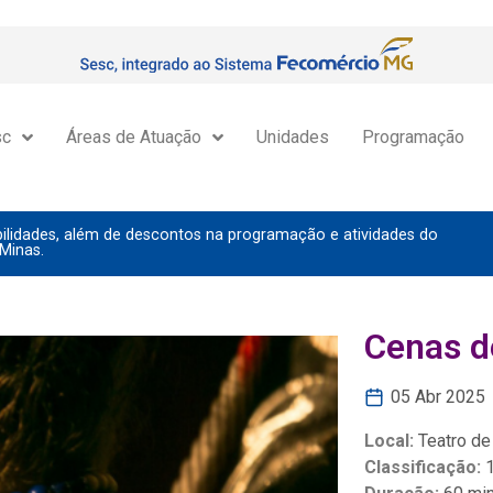
sc
Áreas de Atuação
Unidades
Programação
lidades, além de descontos na programação e atividades do
Minas.
Cenas d
05 Abr 2025
Local:
Teatro de
Classificação: