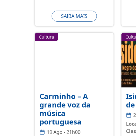
SAIBA MAIS
Cultura
Cult
Carminho – A
Is
grande voz da
de
música
2
portuguesa
Loca
Clas
19 Ago - 21h00