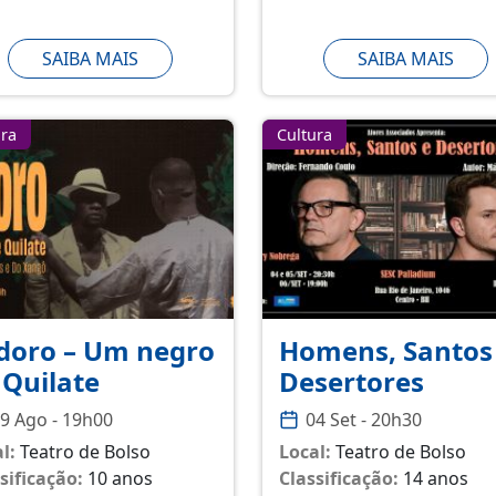
SAIBA MAIS
SAIBA MAIS
ura
Cultura
idoro – Um negro
Homens, Santos
 Quilate
Desertores
9 Ago - 19h00
04 Set - 20h30
l:
Teatro de Bolso
Local:
Teatro de Bolso
sificação:
10 anos
Classificação:
14 anos