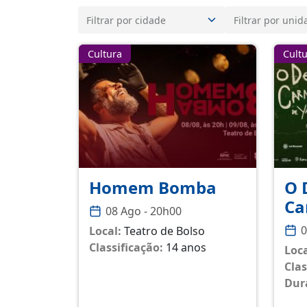
Cultura
Cult
Homem Bomba
O 
Ca
08 Ago - 20h00
0
Local:
Teatro de Bolso
Classificação:
14 anos
Loca
Clas
Dur