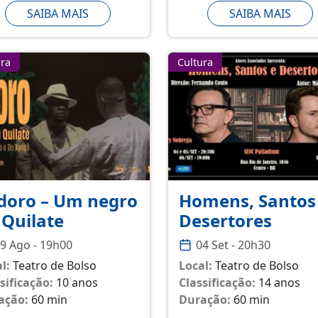
SAIBA MAIS
SAIBA MAIS
ura
Cultura
idoro – Um negro
Homens, Santos
 Quilate
Desertores
9 Ago - 19h00
04 Set - 20h30
l:
Teatro de Bolso
Local:
Teatro de Bolso
sificação:
10 anos
Classificação:
14 anos
ação:
60 min
Duração:
60 min