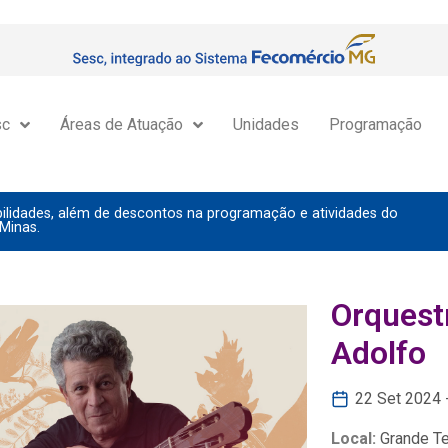
sc
Áreas de Atuação
Unidades
Programação
lidades, além de descontos na programação e atividades do
Minas.
Orquest
Adolfo
22 Set 2024 
Local:
Grande Te