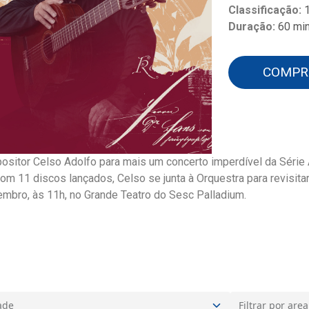
Classificação:
Duração:
60 mi
COMPR
ositor Celso Adolfo para mais um concerto imperdível da Série 
om 11 discos lançados, Celso se junta à Orquestra para revisit
embro, às 11h, no Grande Teatro do Sesc Palladium.