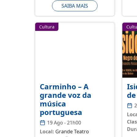
SAIBA MAIS
Cultura
Cult
Carminho – A
Is
grande voz da
de
música
2
portuguesa
Loca
Clas
19 Ago - 21h00
Dur
Local:
Grande Teatro