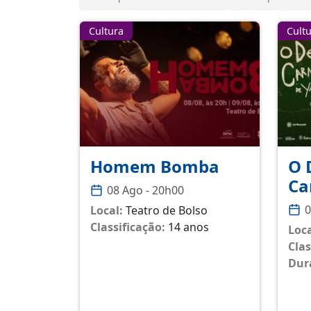
Cultura
Cult
Homem Bomba
O 
Ca
08 Ago - 20h00
0
Local:
Teatro de Bolso
Classificação:
14 anos
Loca
Clas
Dur