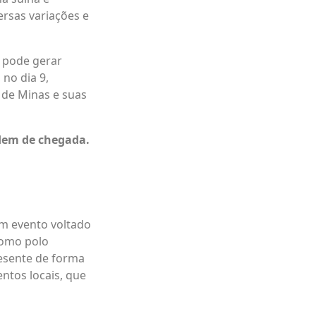
ersas variações e
a pode gerar
no dia 9,
 de Minas e suas
rdem de chegada.
um evento voltado
como polo
resente de forma
ntos locais, que