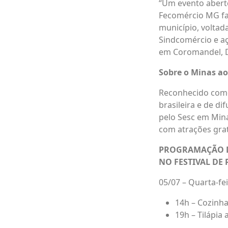
“Um evento abert
Fecomércio MG fa
município, voltad
Sindcomércio e aç
em Coromandel, D
Sobre o Minas ao
Reconhecido como
brasileira e de d
pelo Sesc em Mina
com atrações grat
PROGRAMAÇÃO DO
NO FESTIVAL DE
05/07 – Quarta-fe
14h – Cozinh
19h – Tilápia