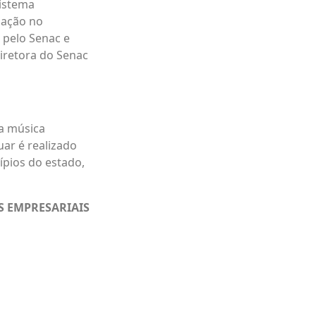
Sistema
uação no
 pelo Senac e
diretora do Senac
a música
uar é realizado
pios do estado,
S EMPRESARIAIS