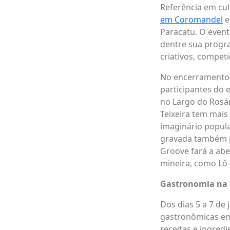
Referência em cu
em Coromandel
e
Paracatu. O evento
dentre sua progra
criativos, compet
No encerramento d
participantes do 
no Largo do Rosá
Teixeira tem mais
imaginário popula
gravada também p
Groove fará a ab
mineira, como Lô
Gastronomia na 
Dos dias 5 a 7 de
gastronômicas em 
receitas e ingred