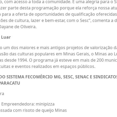
o, com acesso a toda a comunidade. É uma alegria para o 
zer parte desta programação porque ela reforça nossa at
a para a oferta de oportunidades de qualificação oferecidas
ões de cultura, lazer e bem-estar, com o Sesc”, comenta a 
ayane de Oliveira.
 Luar
 um dos maiores e mais antigos projetos de valorização d
ifusão das culturas populares em Minas Gerais, o Minas ao L
s desde 1994. O programa já esteve em mais de 200 municí
uitas e eventos realizados em espaços públicos.
 SISTEMA FECOMÉRCIO MG, SESC, SENAC E SINDICATO
 PARACATU
ira
a Empreendedora: minipizza
 assada com risoto de queijo Minas