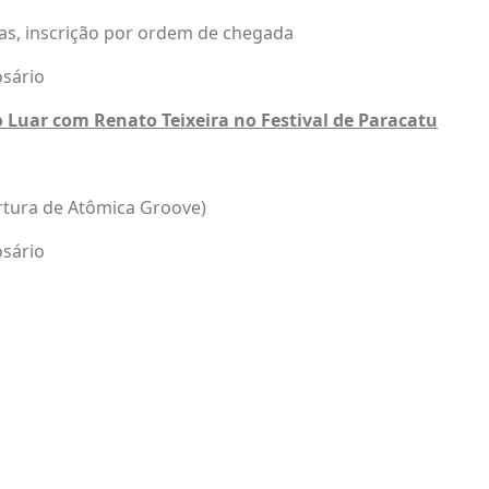
tas, inscrição por ordem de chegada
osário
o Luar com Renato Teixeira no Festival de Paracatu
rtura de Atômica Groove)
osário