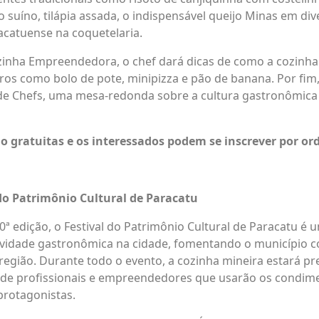
 suíno, tilápia assada, o indispensável queijo Minas em div
acatuense na coquetelaria.
ozinha Empreendedora, o chef dará dicas de como a cozinh
os como bolo de pote, minipizza e pão de banana. Por fim, 
de Chefs, uma mesa-redonda sobre a cultura gastronômica
ão gratuitas e os interessados podem se inscrever por o
 do Patrimônio Cultural de Paracatu
ª edição, o Festival do Patrimônio Cultural de Paracatu é 
tividade gastronômica na cidade, fomentando o município 
egião. Durante todo o evento, a cozinha mineira estará p
o de profissionais e empreendedores que usarão os condime
 protagonistas.