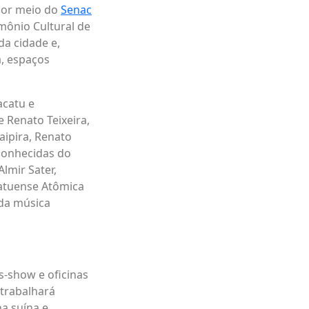
por meio do
Senac
imônio Cultural de
da cidade e,
, espaços
acatu e
 Renato Teixeira,
ipira, Renato
 conhecidas do
lmir Sater,
catuense Atômica
 da música
s-show e oficinas
 trabalhará
ha suína e