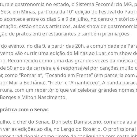
ltura e gastronomia no estado, o Sistema Fecomércio MG, 
 Sesc em Minas, participa da 10ª edição do Festival do Patr
 acontece entre os dias 5 e 9 de julho, no centro histórico 
mação, estão shows artísticos, aulas-show de gastronomia
ição de pratos entre restaurantes e também premiações.
o evento, no dia 9, a partir das 20h, a comunidade de Par
evento vão curtir uma edição do Minas ao Luar, com show de
rio. Reconhecido como uma das grandes vozes da música ca
 de 50 anos de carreira e é responsável por canções muito
r, como “Romaria”, “Tocando em Frente” (em parceria com A
or Maria Bethânia), “Frete” e “Amanheceu”. A banda para
ertura, com um repertório que vai celebrar grandes nomes
 Borges e Milton Nascimento.
prática com o Senac
 julho, o chef do Senac, Donisete Damasceno, comanda aula
várias edições ao dia, no Largo do Rosário. O profissional
ientes tradicionais como risoto de canjiquinha com costelin