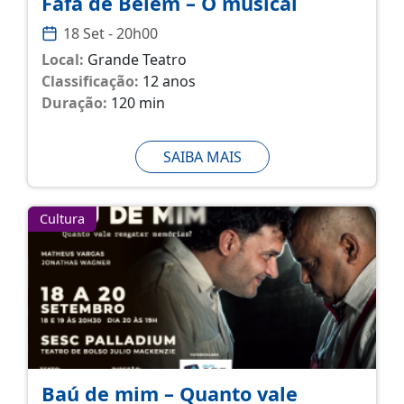
Fafá de Belém – O musical
18 Set - 20h00
Local:
Grande Teatro
Classificação:
12 anos
Duração:
120 min
SAIBA MAIS
Cultura
Baú de mim – Quanto vale