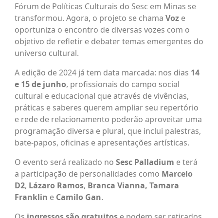
Fórum de Políticas Culturais do Sesc em Minas se
transformou. Agora, o projeto se chama
Voz
e
oportuniza o encontro de diversas vozes com o
objetivo de refletir e debater temas emergentes do
universo cultural.
A edição de 2024 já tem data marcada: nos dias
14
e 15 de junho
, profissionais do campo social
cultural e educacional que através de vivências,
práticas e saberes querem ampliar seu repertório
e rede de relacionamento poderão aproveitar uma
programação diversa e plural, que inclui palestras,
bate-papos, oficinas e apresentações artísticas.
O evento será realizado no
Sesc Palladium
e terá
a participação de personalidades como
Marcelo
D2
,
Lázaro Ramos
,
Branca Vianna,
Tamara
Franklin
e
Camilo Gan
.
Os
ingressos são gratuitos
e podem ser retirados