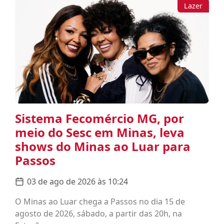
Lazer
Sistema Fecomércio MG, por
meio do Sesc em Minas, leva
shows do Minas ao Luar para
Passos
03 de ago de 2026 às 10:24
O Minas ao Luar chega a Passos no dia 15 de
agosto de 2026, sábado, a partir das 20h, na