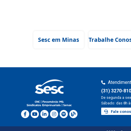
Sesc em Minas
Trabalhe Cono
Atendimen
(31) 3270-81
De segunda a sex
Sábado: das 8h à
Fale cono