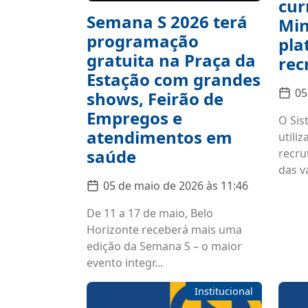
cur
Semana S 2026 terá
Min
programação
pla
gratuita na Praça da
rec
Estação com grandes
05
shows, Feirão de
Empregos e
O Sis
atendimentos em
utili
saúde
recru
das va
05 de maio de 2026 às 11:46
De 11 a 17 de maio, Belo
Horizonte receberá mais uma
edição da Semana S – o maior
evento integr...
Institucional