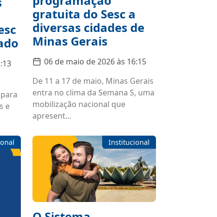
programação
s
gratuita do Sesc a
diversas cidades de
esc
Minas Gerais
tado
06 de maio de 2026 às 16:15
:13
De 11 a 17 de maio, Minas Gerais
entra no clima da Semana S, uma
 para
mobilização nacional que
s e
apresent...
ional
Institucional
O Sistema