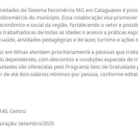
tividades do Sistema Fecomércio MG em Cataguases é possí
ndicomércio do município. Essa colaboração visa promover
conômico e social da região, fortalecendo o setor e possib
s trabalhadoras de todas as idades o acesso a práticas espo
aúde, atividades pedagógicas e de lazer, turismo e ações s
esc em Minas atendem prioritariamente a pessoas que trab
do dependentes, com descontos e condições especiais de m
tividades são oferecidas pelo Programa Sesc de Gratuidade 
r de até dois salários mínimos por pessoa, conforme editais
 140, Centro
guração: setembro/2025