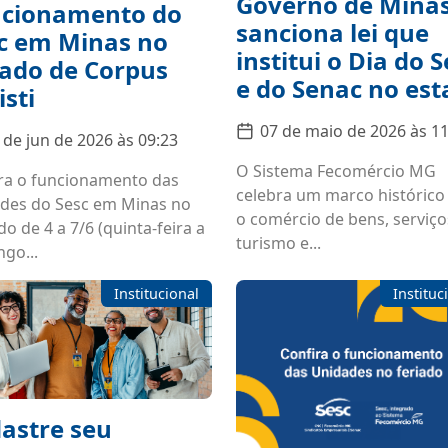
Governo de Mina
cionamento do
sanciona lei que
c em Minas no
institui o Dia do S
iado de Corpus
e do Senac no es
isti
07 de maio de 2026 às 11
 de jun de 2026 às 09:23
O Sistema Fecomércio MG
ra o funcionamento das
celebra um marco histórico
des do Sesc em Minas no
o comércio de bens, serviço
do de 4 a 7/6 (quinta-feira a
turismo e...
go...
Institucional
Instituc
astre seu