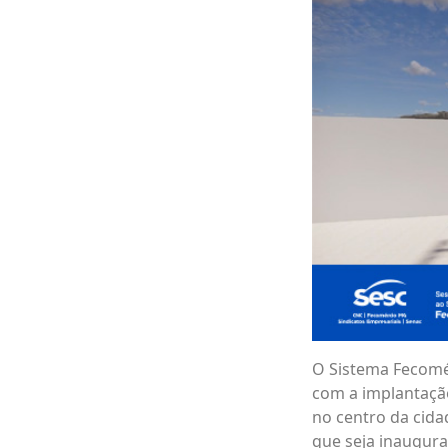
O Sistema Fecomé
com a implantação
no centro da cida
que seja inaugur