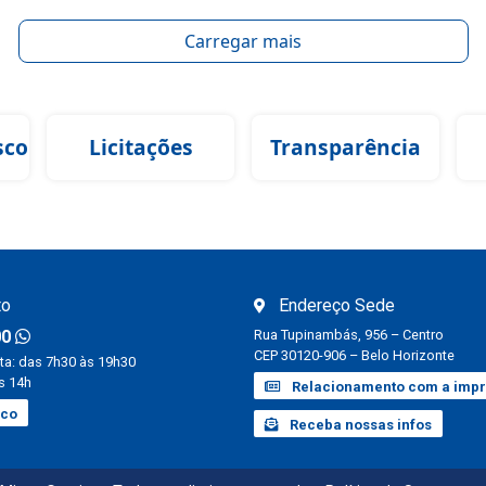
Carregar mais
sco
Licitações
Transparência
to
Endereço Sede
00
Rua Tupinambás, 956 – Centro
CEP 30120-906 – Belo Horizonte
ta: das 7h30 às 19h30
s 14h
Relacionamento com a imp
sco
Receba nossas infos