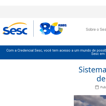
Sobre o Se
Com a Credencial Sesc, você tem acesso a um mundo de possibi
Sesc em 
Sistem
de
Pub