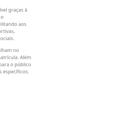
vel graças à
 o
ilitando aos
rtivas,
ociais.
alham no
atrícula. Além
para o público
 específicos.