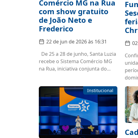
Comércio MG na Rua
Fun
com show gratuito
Ses
de João Neto e
fer
Frederico
Chr
22 de jun de 2026 às 16:31
02
De 25 a 28 de junho, Santa Luzia
Confi
recebe o Sistema Comércio MG
unida
na Rua, iniciativa conjunta do...
perío
domin
Institucional
Cad