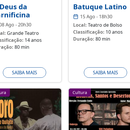
Deus da
Batuque Latino
rnificina
15 Ago - 18h30
08 Ago - 20h30
Local:
Teatro de Bolso
Classificação:
10 anos
al:
Grande Teatro
Duração:
80 min
ssificação:
14 anos
ração:
80 min
SAIBA MAIS
SAIBA MAIS
ura
Cultura