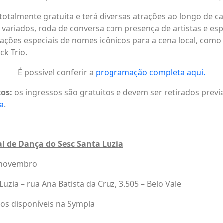
otalmente gratuita e terá diversas atrações ao longo de c
s variados, roda de conversa com presença de artistas e espe
ções especiais de nomes icônicos para a cena local, como
ck Trio.
É possível conferir a
programação completa aqui
.
tos:
os ingressos são gratuitos e devem ser retirados prev
a
.
al de Dança do Sesc Santa Luzia
e novembro
 Luzia – rua Ana Batista da Cruz, 3.505 – Belo Vale
itos disponíveis na Sympla