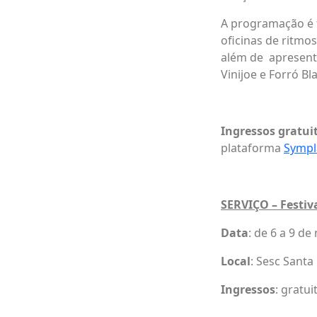
A programação é t
oficinas de ritmo
além de apresenta
Vinijoe e Forró Bla
Ingressos gratui
plataforma
Sympl
SERVIÇO – Festiv
Data
: de 6 a 9 d
Local
: Sesc Santa
Ingressos
: gratu