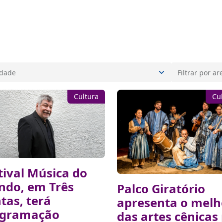
Cultura
Cu
tival Música do
do, em Três
Palco Giratório
tas, terá
apresenta o melh
ogramação
das artes cênicas