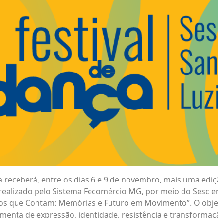
a receberá, entre os dias 6 e 9 de novembro, mais uma ediç
realizado pelo Sistema Fecomércio MG, por meio do Sesc e
s que Contam: Memórias e Futuro em Movimento”. O objeti
enta de expressão, identidade, resistência e transformaçã