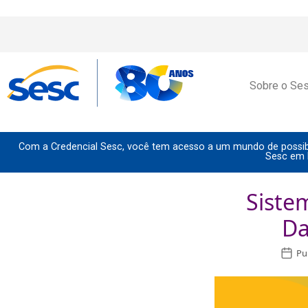
Sobre o Se
Com a Credencial Sesc, você tem acesso a um mundo de possibi
Sesc em 
Siste
Da
Pu