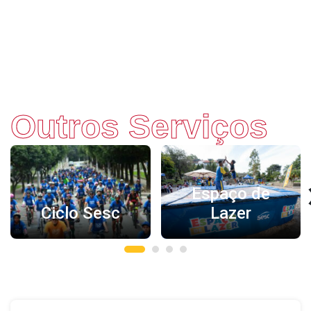
Outros Serviços
‹
Espaço de
Ciclo Sesc
Lazer