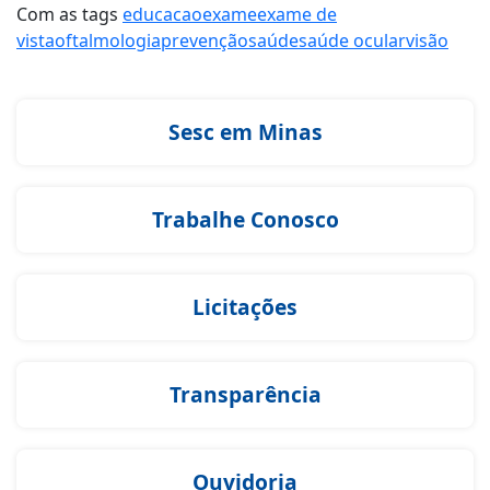
Com as tags
educacao
exame
exame de
vista
oftalmologia
prevenção
saúde
saúde ocular
visão
Sesc em Minas
Trabalhe Conosco
Licitações
Transparência
Ouvidoria