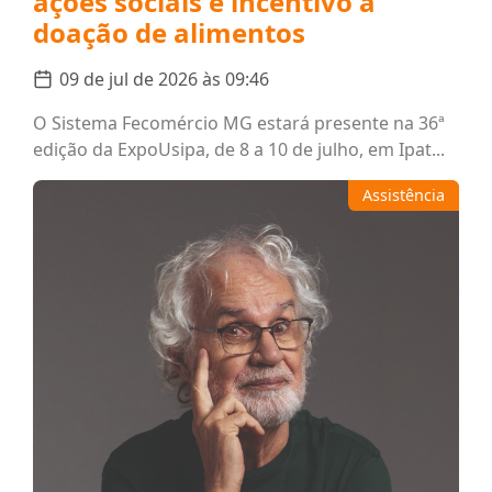
ações sociais e incentivo à
doação de alimentos
09 de jul de 2026 às 09:46
O Sistema Fecomércio MG estará presente na 36ª
edição da ExpoUsipa, de 8 a 10 de julho, em Ipat...
Assistência