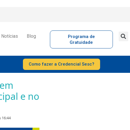
Notícias
Blog
Programa de
Gratuidade
Como fazer a Credencial Sesc?
tem
ipal e no
s 16:44