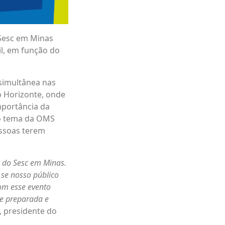
 Sesc em Minas
il, em função do
simultânea nas
o Horizonte, onde
mportância da
 o tema da OMS
essoas terem
 do Sesc em Minas.
 se nosso público
om esse evento
pe preparada e
, presidente do