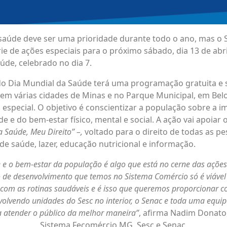
saúde deve ser uma prioridade durante todo o ano, mas o
e de ações especiais para o próximo sábado, dia 13 de abr
úde, celebrado no dia 7.
 Dia Mundial da Saúde terá uma programação gratuita e 
em várias cidades de Minas e no Parque Municipal, em Bel
especial. O objetivo é conscientizar a população sobre a i
 e do bem-estar físico, mental e social. A ação vai apoiar
 Saúde, Meu Direito” –,
voltado para o direito de todas as p
 de saúde, lazer, educação nutricional e informação.
 e o bem-estar da população é algo que está no cerne das ações
 de desenvolvimento que temos no Sistema Comércio só é viável
a com as rotinas saudáveis e é isso que queremos proporcionar c
volvendo unidades do Sesc no interior, o Senac e toda uma equi
a atender o público da melhor maneira”
, afirma Nadim Donato
Sistema Fecomércio MG, Sesc e Senac.