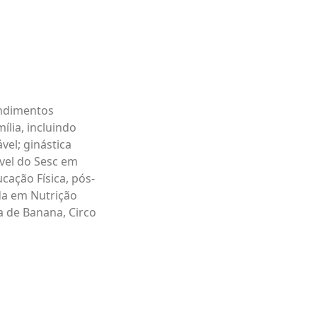
endimentos
ília, incluindo
vel; ginástica
óvel do Sesc em
cação Física, pós-
da em Nutrição
a de Banana, Circo