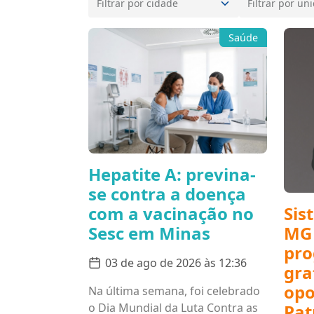
Saúde
Hepatite A: previna-
se contra a doença
Sis
com a vacinação no
MG 
Sesc em Minas
pr
03 de ago de 2026 às 12:36
gra
opo
Na última semana, foi celebrado
Pat
o Dia Mundial da Luta Contra as