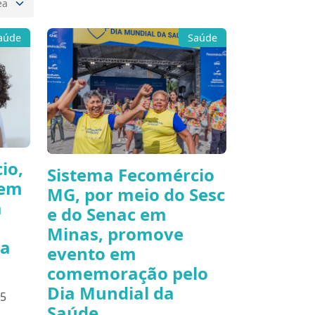
aúde
Saúde
io,
Sistema Fecomércio
 em
MG, por meio do Sesc
a
e do Senac em
Minas, promove
 a
evento em
comemoração pelo
Dia Mundial da
15
Saúde