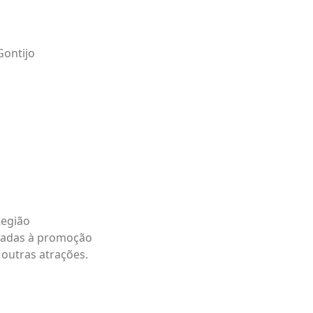
Gontijo
Região
ligadas à promoção
e outras atrações.