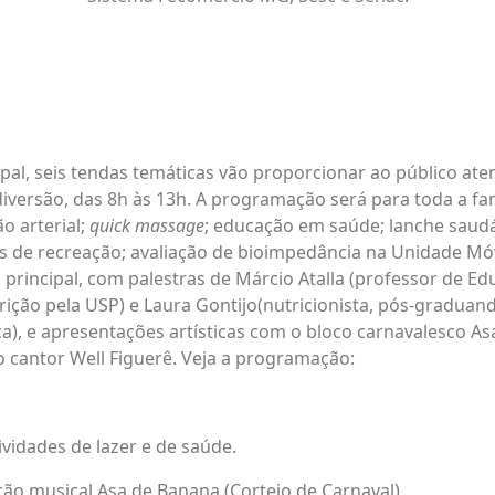
al, seis tendas temáticas vão proporcionar ao público at
diversão, das 8h às 13h. A programação será para toda a fam
o arterial;
quick massage
; educação em saúde; lanche saudá
des de recreação; avaliação de bioimpedância na Unidade M
 principal, com palestras de Márcio Atalla (professor de Edu
ção pela USP) e Laura Gontijo(nutricionista, pós-graduan
ica), e apresentações artísticas com o bloco carnavalesco As
 cantor Well Figuerê. Veja a programação:
ividades de lazer e de saúde.
ão musical Asa de Banana (Cortejo de Carnaval)