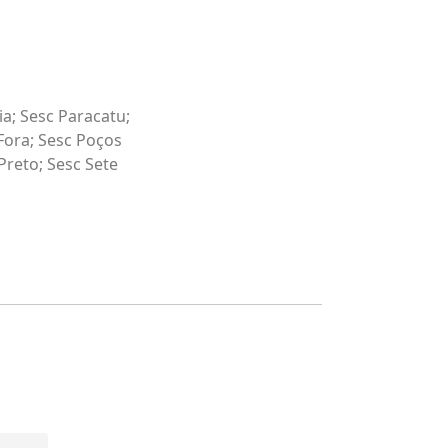
a; Sesc Paracatu;
 Fora; Sesc Poços
Preto; Sesc Sete