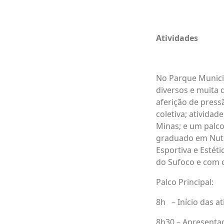
Atividades
No Parque Municip
diversos e muita 
aferição de pressã
coletiva; ativida
Minas; e um palco
graduado em Nutri
Esportiva e Estét
do Sufoco e com o
Palco Principal:
8h – Início das at
8h30 – Apresentaç