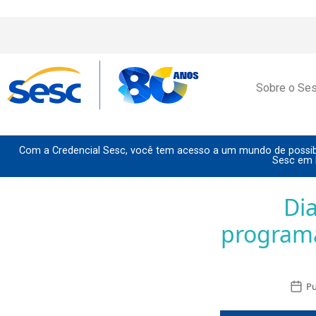
Sobre o Se
Com a Credencial Sesc, você tem acesso a um mundo de possibi
Sesc em 
Di
programa
Pu