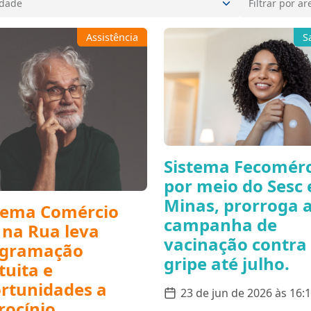
Assistência
S
Sistema Fecomérc
por meio do Sesc
Minas, prorroga 
tema Comércio
campanha de
na Rua leva
vacinação contra
ogramação
gripe até julho.
tuita e
rtunidades a
23 de jun de 2026 às 16:
rocínio