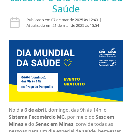
Saúde
Publicado em 07 de mar de 2025 às 12:40
|
Atualizado em 21 de mar de 2025 às 15:54
No dia
6 de abril
, domingo, das 9h às 14h, o
Sistema Fecomércio MG
, por meio do
Sesc em
Minas
e do
Senac em Minas
, convida todas as
pessoas para um dia especial de saúde, bem-estar